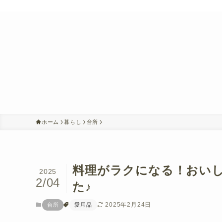
ホーム
暮らし
台所
料理がラクになる！おいし
2025
2/04
た♪
2025年2月24日
台所
愛用品