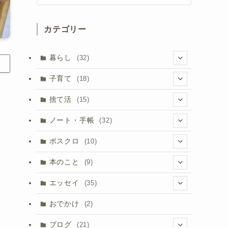
カテゴリー
暮らし
(32)
(8)
子育て
(18)
(3)
(1)
捨て活
(15)
(8)
(2)
(5)
ノート・手帳
(32)
(5)
(3)
(10)
(17)
ポスクロ
(10)
(8)
(3)
(3)
(9)
本のこと
(9)
(9)
(5)
(1)
(2)
エッセイ
(35)
(7)
(2)
(13)
おでかけ
(2)
(4)
(1)
ブログ
(21)