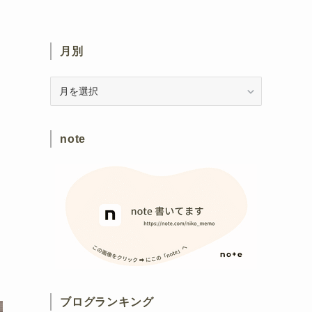
月別
月
別
note
ブログランキング