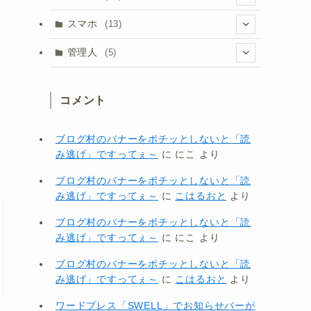
(1)
(20)
(5)
スマホ
(13)
(1)
(15)
(8)
管理人
(5)
(3)
(1)
コメント
(3)
(1)
ブログ村のバナーをポチッとしないと「読
み逃げ」ですってぇ～
に
にこ
より
ブログ村のバナーをポチッとしないと「読
み逃げ」ですってぇ～
に
こはるおと
より
ブログ村のバナーをポチッとしないと「読
み逃げ」ですってぇ～
に
にこ
より
ブログ村のバナーをポチッとしないと「読
み逃げ」ですってぇ～
に
こはるおと
より
ワードプレス「SWELL」でお知らせバーが