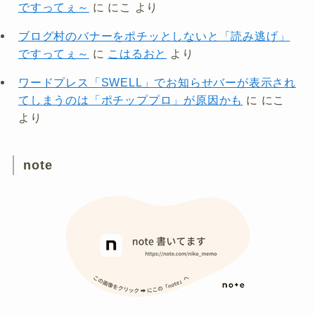
ですってぇ～
に
にこ
より
ブログ村のバナーをポチッとしないと「読み逃げ」
ですってぇ～
に
こはるおと
より
ワードプレス「SWELL」でお知らせバーが表示され
てしまうのは「ポチッププロ」が原因かも
に
にこ
より
note