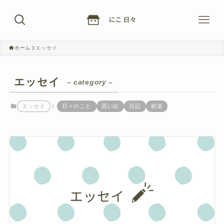
ホーム
エッセイ
エッセイ
– category –
エッセイ
日々のこと
思い出
日記
娯楽