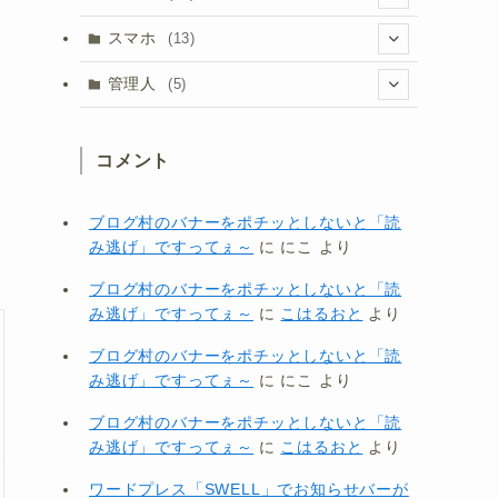
(1)
(20)
(5)
スマホ
(13)
(1)
(15)
(8)
管理人
(5)
(3)
(1)
コメント
(3)
(1)
ブログ村のバナーをポチッとしないと「読
み逃げ」ですってぇ～
に
にこ
より
ブログ村のバナーをポチッとしないと「読
み逃げ」ですってぇ～
に
こはるおと
より
ブログ村のバナーをポチッとしないと「読
み逃げ」ですってぇ～
に
にこ
より
ブログ村のバナーをポチッとしないと「読
み逃げ」ですってぇ～
に
こはるおと
より
ワードプレス「SWELL」でお知らせバーが