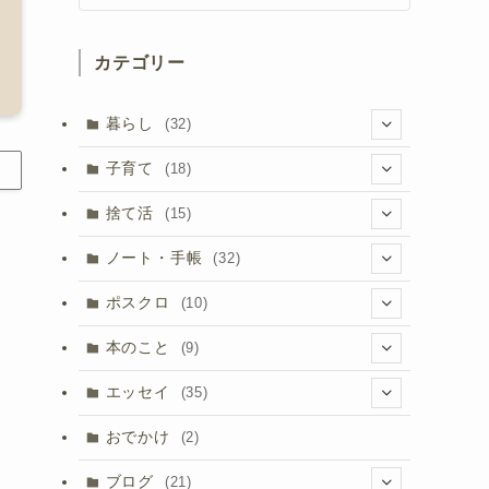
カテゴリー
暮らし
(32)
(8)
子育て
(18)
(3)
(1)
捨て活
(15)
(8)
(2)
(5)
ノート・手帳
(32)
(5)
(3)
(10)
(17)
ポスクロ
(10)
(8)
(3)
(3)
(9)
本のこと
(9)
(9)
(5)
(1)
(2)
エッセイ
(35)
(7)
(2)
(13)
おでかけ
(2)
(4)
(1)
ブログ
(21)