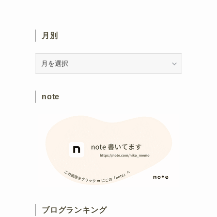
月別
月
別
note
ブログランキング