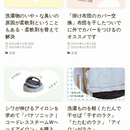
洗濯物のいや～な臭いの
「掛け布団のカバー交
原因が柔軟剤ということ
換」布団を干したついで
もある・柔軟剤を替えて
に外でカバーをつけるの
解決
オススメです
2022年12月19日
2022年11月13日
2025年2月24日
2022年12月27日
洗濯
洗濯
シワが伸びるアイロンを
洗濯ものを軽くたたんで
求めて「パナソニック｜
干せば「干すのラク」
コードレススチームWヘ
「たたむのラク」「アイ
ッドアイロン」を購入
ロンがラク」