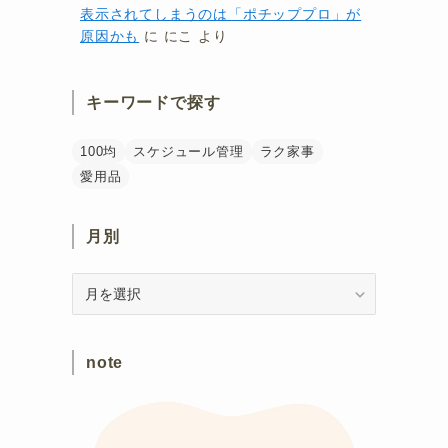
表示されてしまうのは「ポチッププロ」が
原因かも
に
にこ
より
キーワードで探す
100均
スケジュール管理
ラク家事
愛用品
月別
月
別
note