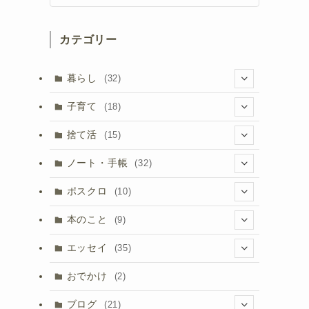
カテゴリー
暮らし
(32)
(8)
子育て
(18)
(3)
(1)
捨て活
(15)
(8)
(2)
(5)
ノート・手帳
(32)
(5)
(3)
(10)
(17)
ポスクロ
(10)
(8)
(3)
(3)
(9)
本のこと
(9)
(9)
(5)
(1)
(2)
エッセイ
(35)
(7)
(2)
(13)
おでかけ
(2)
(4)
(1)
ブログ
(21)